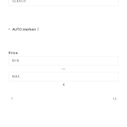
AUTO merken

Price
—
€
7
15