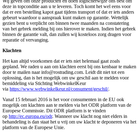
Wij geven om onze producten en doen logischerwijze ons best om
deze in topconditie aan u te leveren. Toch komt het wel eens voor
dat er een bestelling kapot gaat tijdens transport of dat er iets anders
gebeurt waardoor u aanspraak kunt maken op garantie. Wettelijk
gezien bent u verplicht om binnen twee maanden na constatering
van het gebrek melding bij ons hierover te maken. Indien het gebrek
binnen de garantie valt, dan zullen wij kosteloos zorg dragen voor
reparatie of vervanging.
Klachten
Het kan altijd voorkomen dat er iets niet helemaal gaat zoals
gepland. We raden u aan om klachten eerst bij ons kenbaar te maken
door te mailen naar info@rostrading.com. Leidt dit niet tot een
oplossing, dan is het mogelijk om uw geschil aan te melden voor
bemiddeling via Stichting WebwinkelKeur
via
https://www.webwinkelkeur.nl/consument/geschil/
.
Vanaf 15 februari 2016 is het voor consumenten in de EU ook
mogelijk om klachten aan te melden via het ODR platform van de
Europese Commissie. Dit ODR platform is te vinden
op
http://ec.europa.eu/odr
. Wanneer uw klacht nog niet elders in
behandeling is dan staat het u vrij om uw klacht te deponeren via het
platform van de Europese Unie.