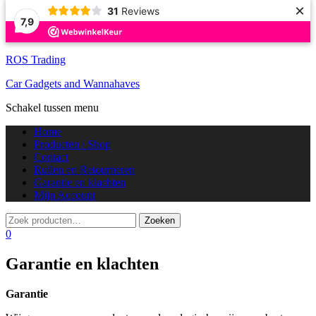
×
31
Reviews
7,9
ROS Trading
Car Gadgets and Wannahaves
Schakel tussen menu
Home
Producten / Shop
Contact
Ruilen en Retourneren
Garantie en klachten
Mijn Account
0
Garantie en klachten
Garantie