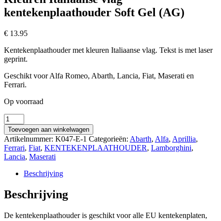
kentekenplaathouder Soft Gel (AG)
€
13.95
Kentekenplaathouder met kleuren Italiaanse vlag. Tekst is met laser
geprint.
Geschikt voor Alfa Romeo, Abarth, Lancia, Fiat, Maserati en
Ferrari.
Op voorraad
Kleuren
Italiaanse
Toevoegen aan winkelwagen
vlag
Artikelnummer:
K047-E-1
Categorieën:
Abarth
,
Alfa
,
Aprillia
,
kentekenplaathouder
Ferrari
,
Fiat
,
KENTEKENPLAATHOUDER
,
Lamborghini
,
Soft
Lancia
,
Maserati
Gel
(AG)
Beschrijving
aantal
Beschrijving
De kentekenplaathouder is geschikt voor alle EU kentekenplaten,