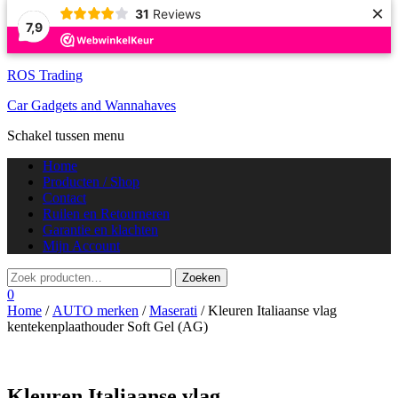
×
31
Reviews
7,9
ROS Trading
Car Gadgets and Wannahaves
Schakel tussen menu
Home
Producten / Shop
Contact
Ruilen en Retourneren
Garantie en klachten
Mijn Account
0
Home
/
AUTO merken
/
Maserati
/ Kleuren Italiaanse vlag
kentekenplaathouder Soft Gel (AG)
Kleuren Italiaanse vlag