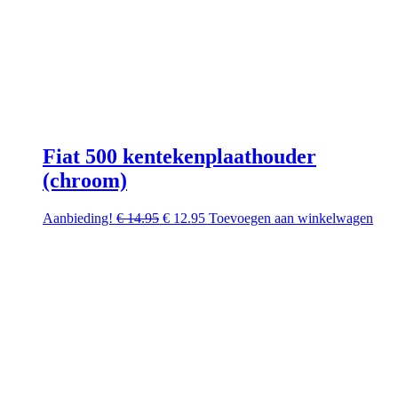
Fiat 500 kentekenplaathouder
(chroom)
Oorspronkelijke
Huidige
Aanbieding!
€
14.95
€
12.95
Toevoegen aan winkelwagen
prijs
prijs
was:
is:
€ 14.95.
€ 12.95.