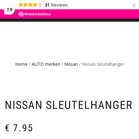
×
31
Reviews
ROS TRADING
7,9
SCHAKEL
0
CAR GADGETS AND WANNAHAVES
TUSSEN
MENU
Home
/
AUTO merken
/
Nissan
/ Nissan Sleutelhanger
NISSAN SLEUTELHANGER
€
7.95