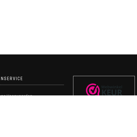
ENSERVICE
ene Voorwaarden
mogelijkheden
t
ie en klachten
 bestellen?