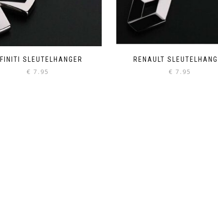
NFINITI SLEUTELHANGER
RENAULT SLEUTELHAN
€
7.95
€
7.95