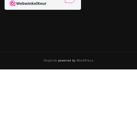
ShopIsle
powered by
WordPress