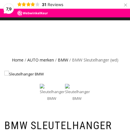
×
31
Reviews
ROS TRADING
7,9
SCHAKEL
0
CAR GADGETS AND WANNAHAVES
TUSSEN
MENU
Home
/
AUTO merken
/
BMW
/ BMW Sleutelhanger (wd)
BMW SLEUTELHANGER