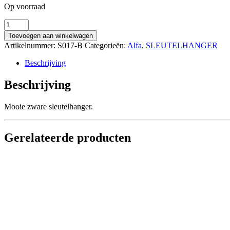
Op voorraad
Alfa
Romeo
Toevoegen aan winkelwagen
Sleutelhanger
Artikelnummer:
S017-B
Categorieën:
Alfa
,
SLEUTELHANGER
(wd)
aantal
Beschrijving
Beschrijving
Mooie zware sleutelhanger.
Gerelateerde producten