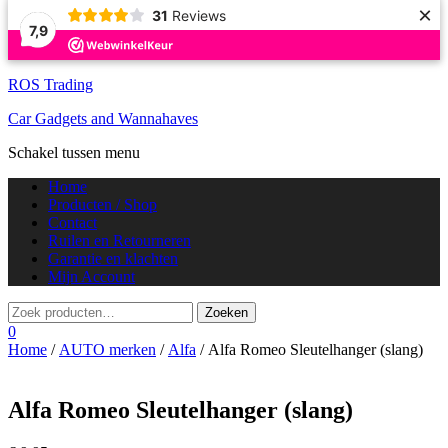
×
31
Reviews
7,9
ROS Trading
Car Gadgets and Wannahaves
Schakel tussen menu
Home
Producten / Shop
Contact
Ruilen en Retourneren
Garantie en klachten
Mijn Account
0
Home
/
AUTO merken
/
Alfa
/ Alfa Romeo Sleutelhanger (slang)
Alfa Romeo Sleutelhanger (slang)