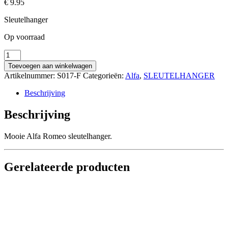
€
9.95
Sleutelhanger
Op voorraad
Alfa
Romeo
Toevoegen aan winkelwagen
Sleutelhanger
Artikelnummer:
S017-F
Categorieën:
Alfa
,
SLEUTELHANGER
(slang)
aantal
Beschrijving
Beschrijving
Mooie Alfa Romeo sleutelhanger.
Gerelateerde producten