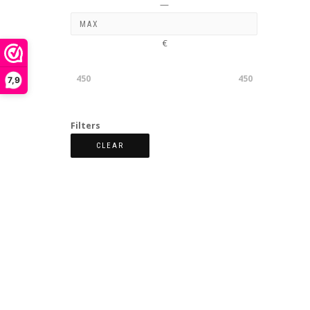
—
€
450
450
7,9
Filters
CLEAR