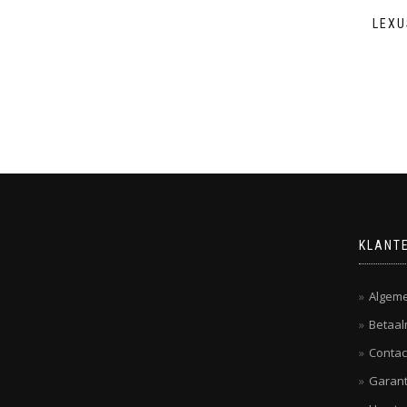
LEXU
KLANT
Algem
Betaal
Contac
Garant