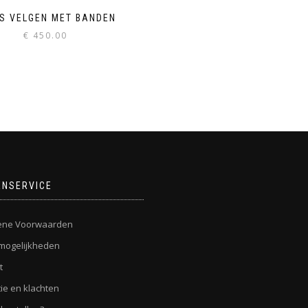
S VELGEN MET BANDEN
€
450.00
ENSERVICE
ene Voorwaarden
mogelijkheden
t
ie en klachten