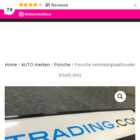
×
31
Reviews
ROS TRADING
7,9
SCHAKEL
0
CAR GADGETS AND WANNAHAVES
TUSSEN
MENU
Home
/
AUTO merken
/
Porsche
/ Porsche kentekenplaathouder
(rood) (AG)