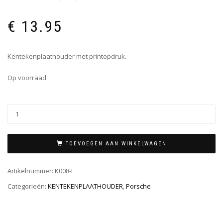
€
13.95
Kentekenplaathouder met printopdruk.
Op voorraad
TOEVOEGEN AAN WINKELWAGEN
Artikelnummer:
K008-F
Categorieën:
KENTEKENPLAATHOUDER
,
Porsche