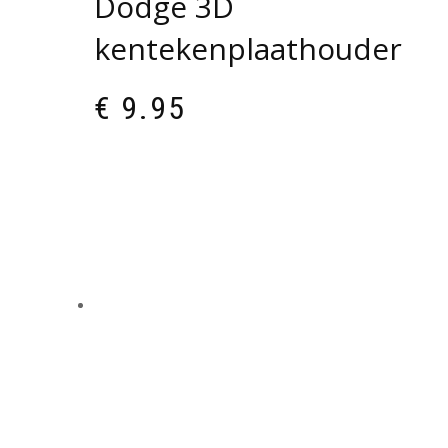
Dodge 3D
kentekenplaathouder
€
9.95