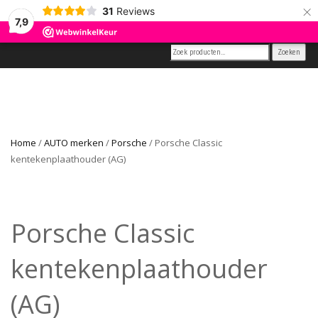
×
31
Reviews
ROS TRADING
7,9
0
SCHAKEL
CAR GADGETS AND WANNAHAVES
TUSSEN
MENU
Home
/
AUTO merken
/
Porsche
/ Porsche Classic
kentekenplaathouder (AG)
Porsche Classic
kentekenplaathouder
(AG)