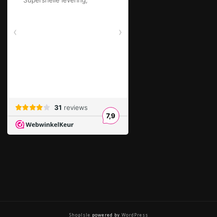
ShopIsle
powered by
WordPress