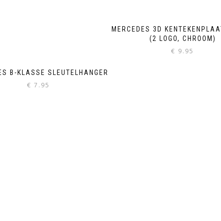
MERCEDES 3D KENTEKENPLA
(2 LOGO, CHROOM)
€
9.95
S B-KLASSE SLEUTELHANGER
€
7.95