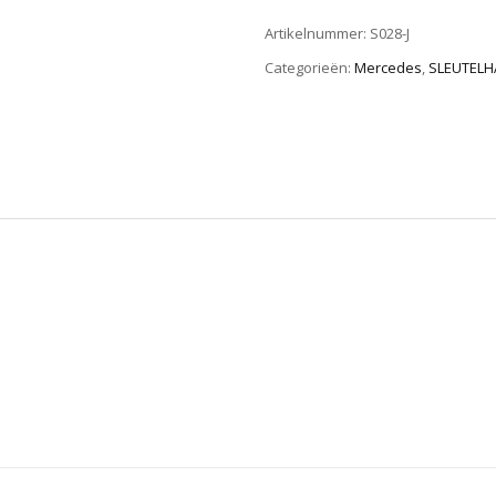
Artikelnummer:
S028-J
Categorieën:
Mercedes
,
SLEUTEL