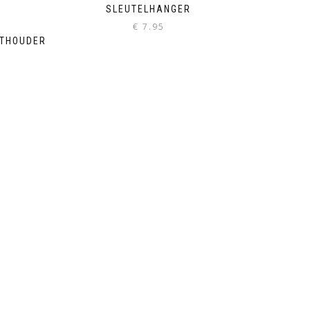
SLEUTELHANGER
€
7.95
ATHOUDER