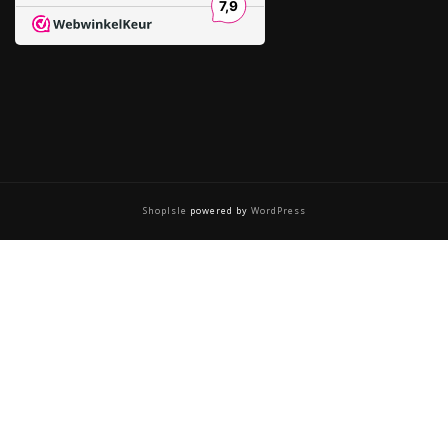
ShopIsle
powered by
WordPress