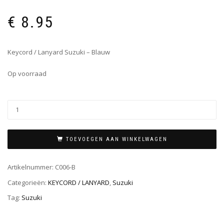
€
8.95
Keycord / Lanyard Suzuki – Blauw
Op voorraad
TOEVOEGEN AAN WINKELWAGEN
Artikelnummer:
C006-B
Categorieën:
KEYCORD / LANYARD
,
Suzuki
Tag:
Suzuki