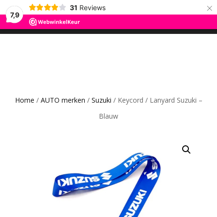
×
31
Reviews
ROS TRADING
7,9
SCHAKEL
0
CAR GADGETS AND WANNAHAVES
TUSSEN
MENU
Home
/
AUTO merken
/
Suzuki
/ Keycord / Lanyard Suzuki –
Blauw