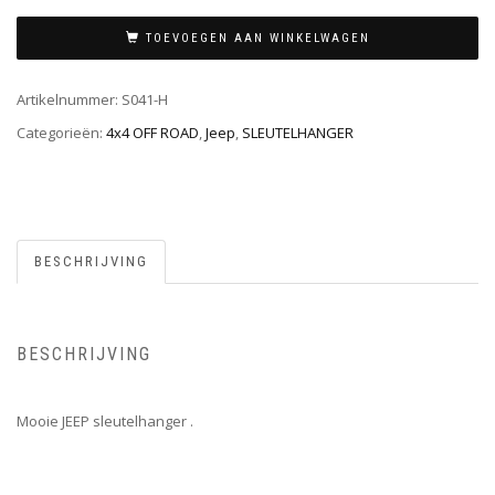
TOEVOEGEN AAN WINKELWAGEN
Artikelnummer:
S041-H
Categorieën:
4x4 OFF ROAD
,
Jeep
,
SLEUTELHANGER
BESCHRIJVING
BESCHRIJVING
Mooie JEEP sleutelhanger .