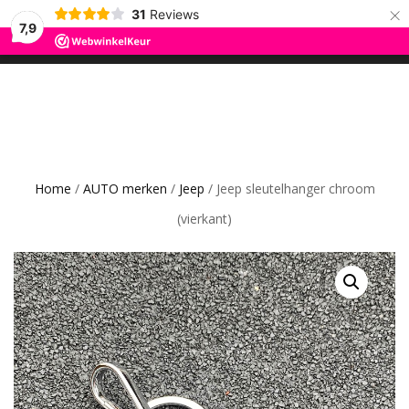
×
31
Reviews
ROS TRADING
7,9
SCHAKEL
0
CAR GADGETS AND WANNAHAVES
TUSSEN
MENU
Home
/
AUTO merken
/
Jeep
/ Jeep sleutelhanger chroom
(vierkant)