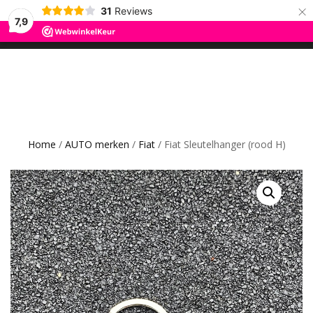
×
31
Reviews
ROS TRADING
7,9
SCHAKEL
0
CAR GADGETS AND WANNAHAVES
TUSSEN
MENU
Home
/
AUTO merken
/
Fiat
/ Fiat Sleutelhanger (rood H)