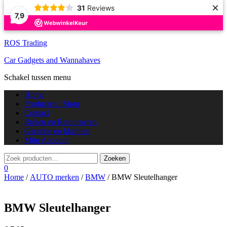
×
31
Reviews
7,9
ROS Trading
Car Gadgets and Wannahaves
Schakel tussen menu
Home
Producten / Shop
Contact
Ruilen en Retourneren
Garantie en klachten
Mijn Account
0
Home
/
AUTO merken
/
BMW
/ BMW Sleutelhanger
BMW Sleutelhanger