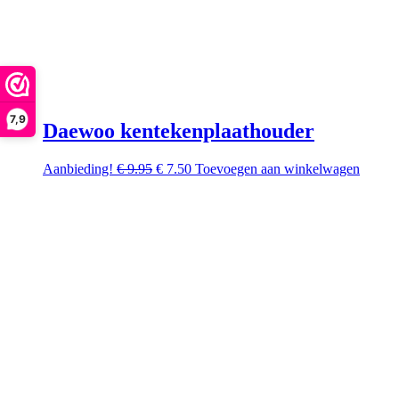
7,9
Daewoo kentekenplaathouder
Oorspronkelijke
Huidige
Aanbieding!
€
9.95
€
7.50
Toevoegen aan winkelwagen
prijs
prijs
was:
is:
€ 9.95.
€ 7.50.