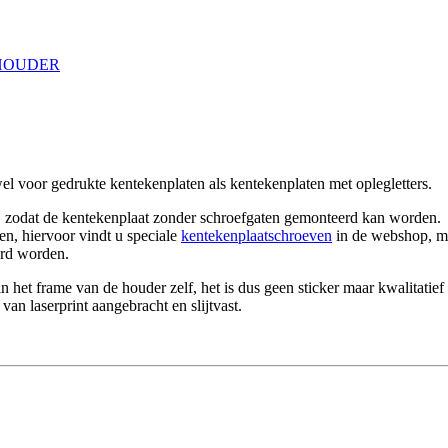
HOUDER
l voor gedrukte kentekenplaten als kentekenplaten met oplegletters.
, zodat de kentekenplaat zonder schroefgaten gemonteerd kan worden.
n, hiervoor vindt u speciale
kentekenplaatschroeven
in de webshop, me
erd worden.
et frame van de houder zelf, het is dus geen sticker maar kwalitatief
n laserprint aangebracht en slijtvast.