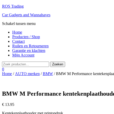
ROS Trading
Car Gadgets and Wannahaves
Schakel tussen menu
Home
Producten / Shop
Contact
Ruilen en Retourneren
Garantie en klachten
Mijn Account
0
Home
/
AUTO merken
/
BMW
/ BMW M Performance kentekenplaath
BMW M Performance kentekenplaathouder 
€
13.95
Kentekenplaathouder met printopdruk.