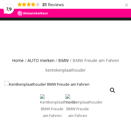
×
31
Reviews
ROS TRADING
7,9
SCHAKEL
0
CAR GADGETS AND WANNAHAVES
TUSSEN
MENU
Home
/
AUTO merken
/
BMW
/ BMW Freude am Fahren
kentekenplaathouder