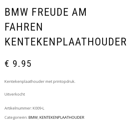
BMW FREUDE AM
FAHREN
KENTEKENPLAATHOUDER
€
9.95
Kentekenplaathouder met printopdruk.
Uitverkocht
Artikelnummer:
K009-L
Categorieën:
BMW
,
KENTEKENPLAATHOUDER