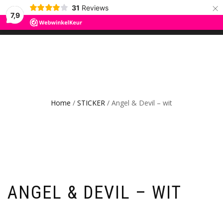
×
31
Reviews
ROS TRADING
7,9
SCHAKEL
0
CAR GADGETS AND WANNAHAVES
TUSSEN
MENU
Home
/
STICKER
/ Angel & Devil – wit
ANGEL & DEVIL – WIT