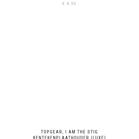
€
9.95
TOPGEAR, I AM THE STIG
KENTEKENPLAATHOUDER (LUXE)