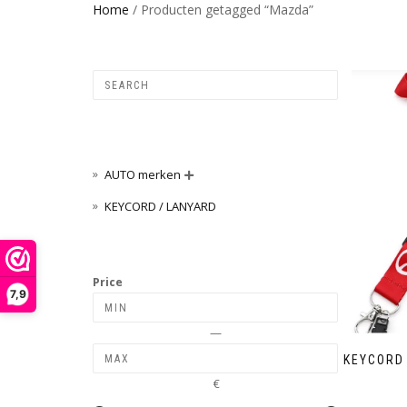
Home
/ Producten getagged “Mazda”
AUTO merken

KEYCORD / LANYARD
Price
7,9
—
KEYCORD
€