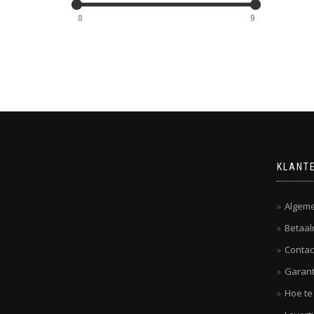
8
9
KLANT
Algem
Betaal
Contac
Garant
Hoe te