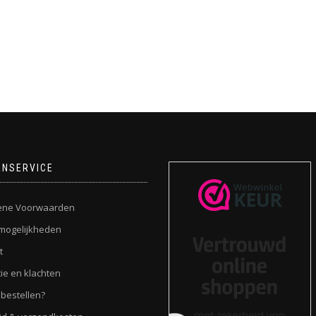
ENSERVICE
ene Voorwaarden
mogelijkheden
t
ie en klachten
 bestellen?