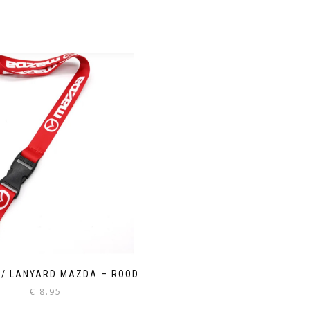
 / LANYARD MAZDA – ROOD
€
8.95